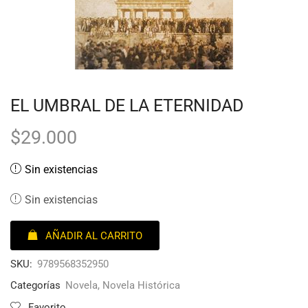
EL UMBRAL DE LA ETERNIDAD
$
29.000
Sin existencias
Sin existencias
AÑADIR AL CARRITO
SKU:
9789568352950
Categorías
Novela
,
Novela Histórica
Favorito