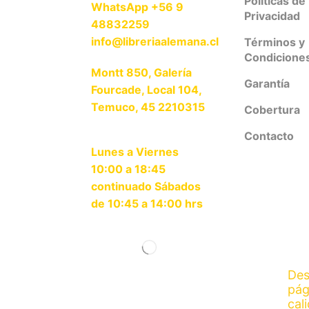
Políticas de
WhatsApp +56 9
Privacidad
48832259
info@libreriaalemana.cl
Términos y
Condicione
Montt 850, Galería
Garantía
Fourcade, Local 104,
Temuco, 45 2210315
Cobertura
Contacto
Lunes a Viernes
10:00 a 18:45
continuado Sábados
de 10:45 a 14:00 hrs
Des
pág
cal