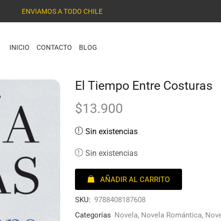
ENVIAMOS A TODO CHILE
INICIO
CONTACTO
BLOG
El Tiempo Entre Costuras
$
13.900
Sin existencias
Sin existencias
AÑADIR AL CARRITO
SKU:
9788408187608
Categorías
Novela
,
Novela Romántica
,
Nove