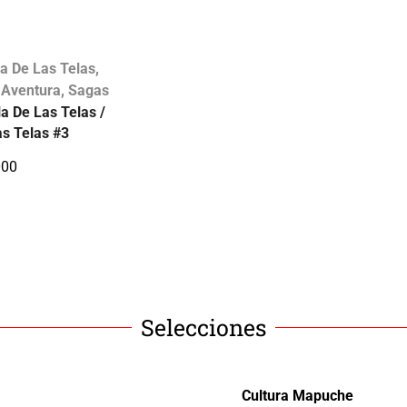
la De Las Telas
,
 Aventura
,
Sagas
la De Las Telas /
as Telas #3
000
Selecciones
Cultura Mapuche