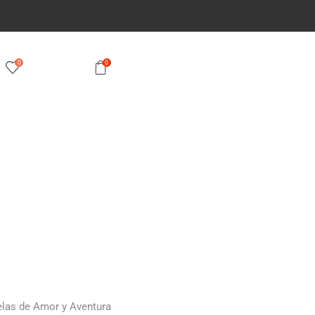
0
0
las de Amor y Aventura