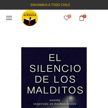
ENVIAMOS A TODO CHILE
0
0