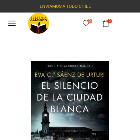
ENVIAMOS A TODO CHILE
0
0