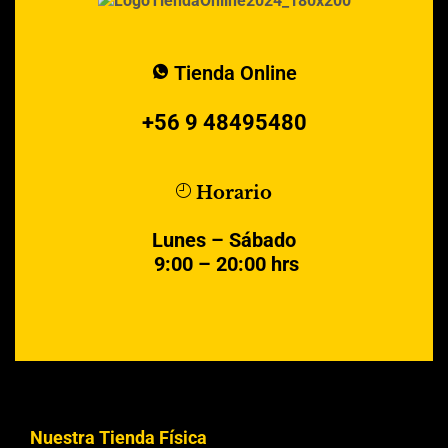
Tienda Online
+56 9 48495480
Horario
Lunes – Sábado
9:00 – 20:00 hrs
Nuestra Tienda Física