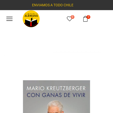
ENVIAMOS A TODO CHILE
0
0