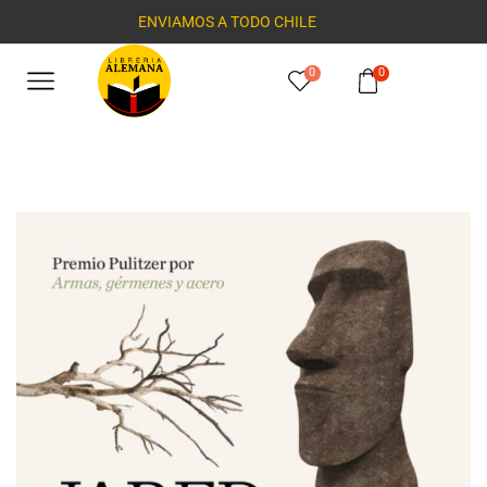
ENVIAMOS A TODO CHILE
0
0