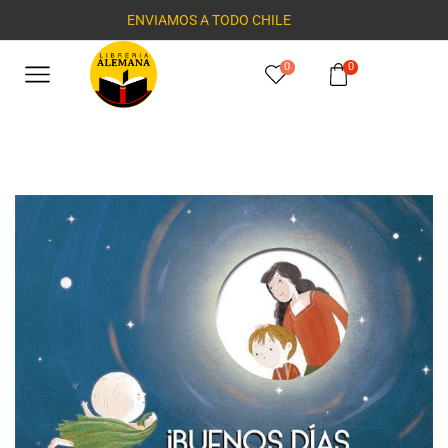
ENVIAMOS A TODO CHILE
0
0