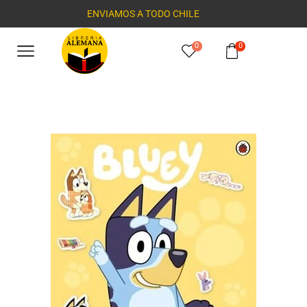
ENVIAMOS A TODO CHILE
0
0