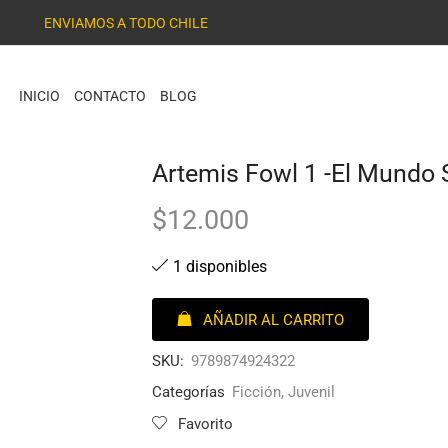
ENVIAMOS A TODO CHILE
INICIO
CONTACTO
BLOG
Artemis Fowl 1 -El Mundo 
$
12.000
1 disponibles
AÑADIR AL CARRITO
SKU:
9789874924322
Categorías
Ficción
,
Juvenil
Favorito