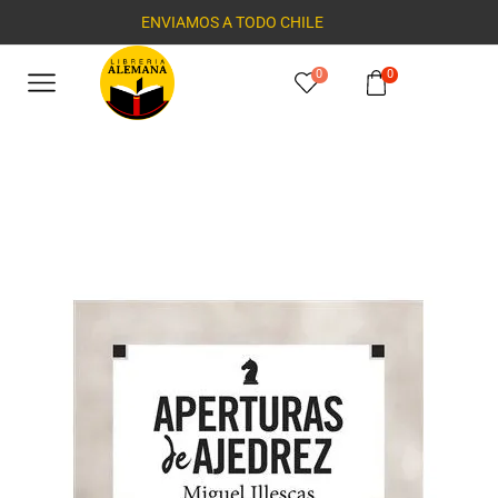
ENVIAMOS A TODO CHILE
0
0