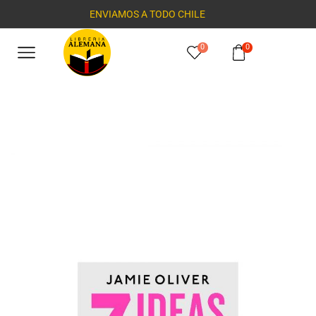
ENVIAMOS A TODO CHILE
0
0