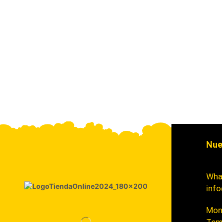
Nue
Wha
info
Mont