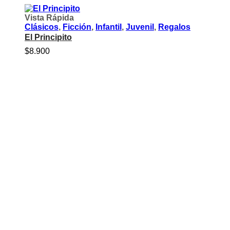
Vista Rápida
Clásicos
,
Ficción
,
Infantil
,
Juvenil
,
Regalos
El Principito
$
8.900