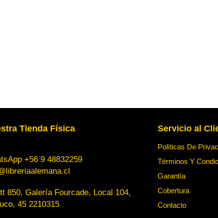
stra Tienda Física
Servicio al Cli
Políticas De Priva
tsApp +56 9 48832259
Términos Y Condi
@libreriaalemana.cl
Garantía
Cobertura
t 850, Galería Fourcade, Local 104,
uco, 45 2210315
Contacto