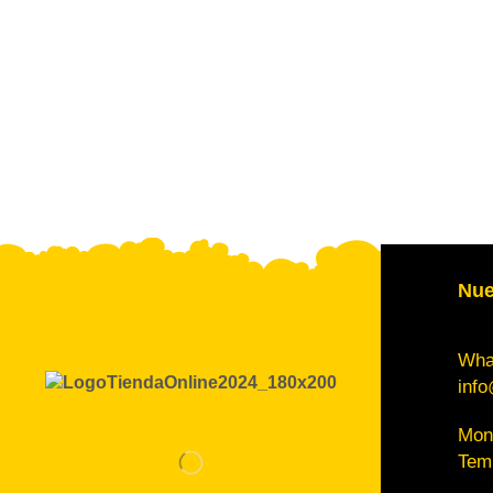
Nue
Wha
info
Mont
Tem