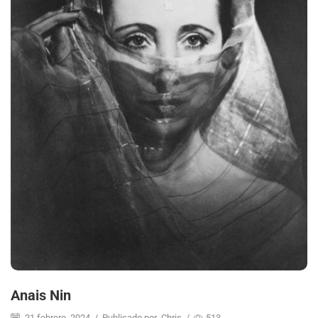
Anais Nin
21 febrero, 2024
/
Publicado por
Chris
/
513