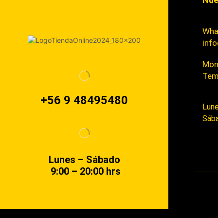
Wha
info
Mont
Tem
+56 9 48495480
Lune
Sába
Lunes – Sábado
9:00 – 20:00 hrs