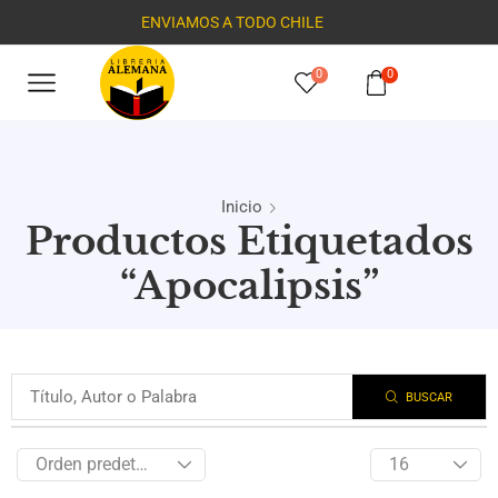
ENVIAMOS A TODO CHILE
0
0
Inicio
Productos Etiquetados
“Apocalipsis”
BUSCAR