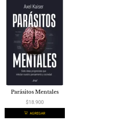
Parásitos Mentales
$
18.900
AGREGAR